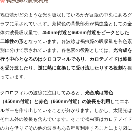
褐虫藻の波長利用
褐虫藻がどのような光を吸収しているかが瓦版の中央にあるグ
ラフに示されています。茶褐色の背景部分が褐虫藻としての全
体の波長吸収量で、
450nm付近と660nm付近をピークとした
二峰性の形
となっています。各波線は褐虫藻の吸収量を各色素
別に分けて示されています。各色素の役割としては、
光合成を
行う中心となるのはクロロフィルであり、カロテノイドは波長
を受け渡したり、逆に熱に変換して受け流したりする役割
を担
っています。
クロロフィルの波線に注目してみると、
光合成は青色
（450nm付近）と赤色（660nm付近）の波長を利用
してエネ
ルギーを作り出していることが分かります。しかし、太陽光は
それ以外の波長も含んでいます。そこで褐虫藻はカロテノイド
の力を借りてその他の波長もある程度利用することにより図に