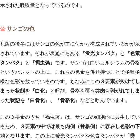
示された吸収量となっているのです。
サンゴの色
瓦版の後半にはサンゴの色が主に何から構成されているかが示
されています。それが表題にもある
『蛍光タンパク』
と
『色素
タンパク』
と
『褐虫藻』
です。サンゴは白いカルシウムの骨格
というパレットの上に、これらの色素を併せ持つことで多種多
様な色彩を放っているのです。ちなみにこの
３要素が抜けてし
まった状態を『白化』
と呼び、骨格を覆う
共肉も剥がれてしま
った状態を『白骨化』、『骨格化』
などと呼んでいます。
この３要素のうち『褐虫藻』は、サンゴの細胞内に共生してい
るため、
３要素の中では最も内側（骨格側）に存在し色彩の下
地となります
。この上に蛍光タンパクや色素タンパクが「乗