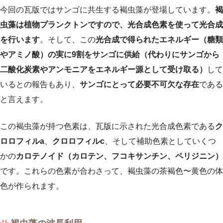
今回の瓦版ではサンゴに共生する褐虫藻が登場しています。
褐
虫藻は植物プランクトンですので、光合成色素を使って光合成
を行います
。そして、この
光合成で得られたエネルギー（糖類
やアミノ酸）の実に9割をサンゴに供給（代わりにサンゴから
二酸化炭素やアンモニアをエネルギー源として受け取る）
して
いるとの報告もあり、
サンゴにとって必要不可欠な存在
である
と言えます。
この褐虫藻が持つ色素は、瓦版に示された光合成色素である
ク
ロロフィルa
、
クロロフィルc
、そして補助色素としていくつ
かの
カロテノイド（カロテン、フコキサンチン、ペリジニン）
です。これらの色素が合わさって、褐虫藻の茶褐色〜黄色の体
色が作られます。