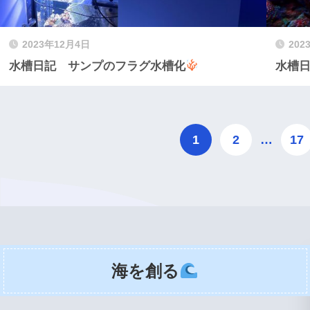
2023年12月4日
202
水槽日記 サンプのフラグ水槽化‪
水槽日
1
2
…
17
海を創る