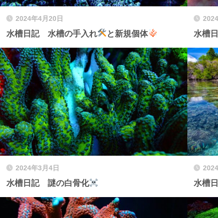
2024年4月20日
202
水槽日記 水槽の手入れ
と新規個体
水槽
2024年3月4日
202
水槽日記 謎の白骨化
水槽