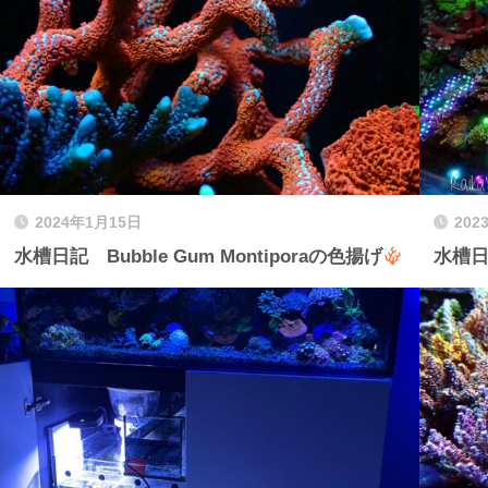
2024年1月15日
202
水槽日記 Bubble Gum Montiporaの色揚げ
水槽日