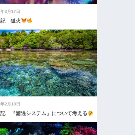
4年3月17日
日記 狐火
4年2月18日
日記 『濾過システム』について考える