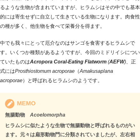
るような生物が含まれていますが、ヒラムシはその中でも基本
的には寄生せずに自立して生きている生物になります。肉食性
の種が多く、他生物を食べて栄養分を得ます。
中でも我々にとって厄介なのはサンゴを食害するヒラムシで
す。いくつか種類があるようですが、今回のミドリイシについ
ていたものは
Acropora Coral-Eating Flatworm
(
AEFW
)
、正
式には
Prosthiostomum acroporae
（
Amakusaplana
acroporae
）と呼ばれるヒラムシのようです。
MEMO
無腸動物
Acoelomorpha
ヒラムシに似たような生物で無腸動物と呼ばれるものがい
ます。元々は扁形動物門に分類されていましたが、左右相