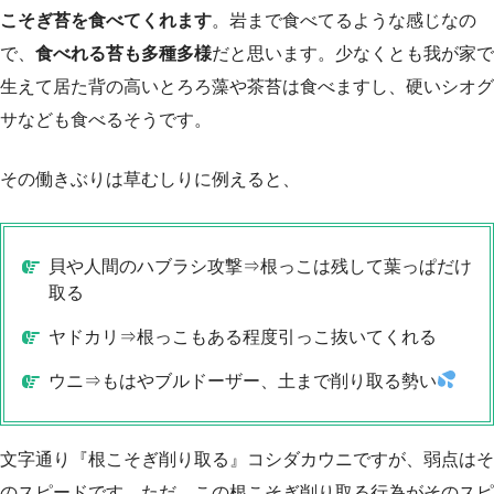
こそぎ苔を食べてくれます
。岩まで食べてるような感じなの
で、
食べれる苔も多種多様
だと思います。少なくとも我が家で
生えて居た背の高いとろろ藻や茶苔は食べますし、硬いシオグ
サなども食べるそうです。
その働きぶりは草むしりに例えると、
貝や人間のハブラシ攻撃⇒根っこは残して葉っぱだけ
取る
ヤドカリ⇒根っこもある程度引っこ抜いてくれる
ウニ⇒もはやブルドーザー、土まで削り取る勢い
文字通り『根こそぎ削り取る』コシダカウニですが、弱点はそ
のスピードです。ただ、この根こそぎ削り取る行為がそのスピ