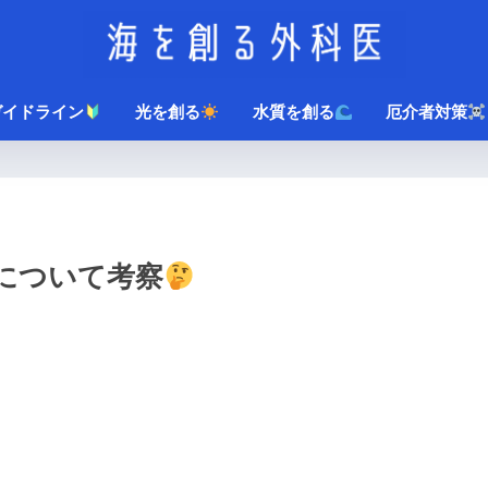
ガイドライン
光を創る
水質を創る
厄介者対策
について考察