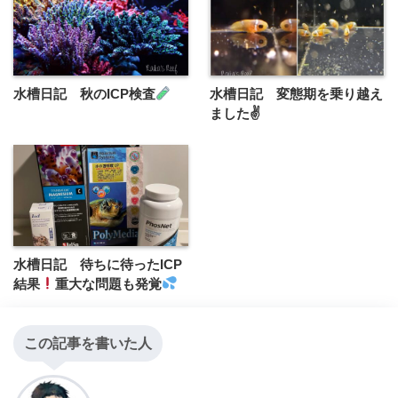
水槽日記 秋のICP検査
水槽日記 変態期を乗り越え
ました✌️
水槽日記 待ちに待ったICP
結果
重大な問題も発覚
この記事を書いた人