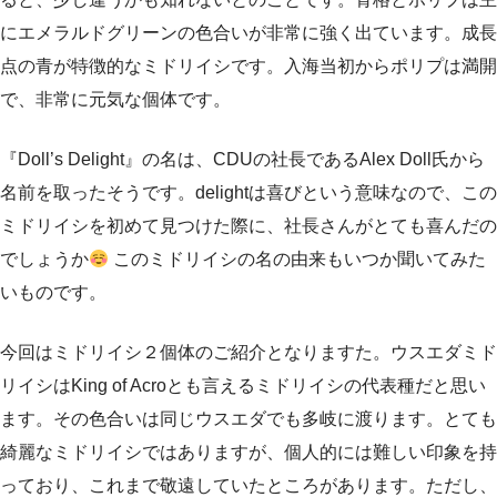
にエメラルドグリーンの色合いが非常に強く出ています。成長
点の青が特徴的なミドリイシです。入海当初からポリプは満開
で、非常に元気な個体です。
『Doll’s Delight』の名は、CDUの社長であるAlex Doll氏から
名前を取ったそうです。delightは喜びという意味なので、この
ミドリイシを初めて見つけた際に、社長さんがとても喜んだの
でしょうか
このミドリイシの名の由来もいつか聞いてみた
いものです。
今回はミドリイシ２個体のご紹介となりますた。ウスエダミド
リイシはKing of Acroとも言えるミドリイシの代表種だと思い
ます。その色合いは同じウスエダでも多岐に渡ります。とても
綺麗なミドリイシではありますが、個人的には難しい印象を持
っており、これまで敬遠していたところがあります。ただし、