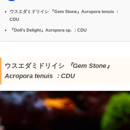
ウスエダミドリイシ 『Gem Stone』Acropora tenuis ：
CDU
『Doll’s Delight』Acropora sp. ：CDU
ウスエダミドリイシ
『Gem Stone』
Acropora tenuis ：CDU