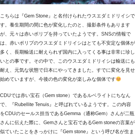
こちらは『Gem Stone』と名付けられたウスエダミドリイシで
す。養生期間の間に色が変化したのと、撮影条件もあります
が、元々は赤いポリプを持っていたようです。SNSの情報で
は、赤いポリプのウスエダミドリイシはとても不安定な個体が
多く、長期輸送に耐えられず国内に入ってくる事は非常に珍し
いとの事です。その中で、このウスエダミドリイシは輸送にも
耐え、元気な状態で日本にやってきました。すでに変化を見せ
始めていますが、今後の色の変化が楽しみな個体です
CDUでは赤い宝石（Gem stone）であるルベライトにちなん
で、『Rubellite Tenuis』と呼ばれているようです。この内容
をCDUのセールス担当であるGemma（通称Gem）さんが二瓶
さんに伝えた際に、Gemさんと宝石であるGem stoneの言葉が
似ていたことをきっかけに『Gem stone』という呼び名が生ま