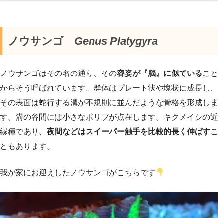
ノウサンゴ
Genus Platygyra
ノウサンゴはその名の通り、その
容姿が『脳』に似ている
こと
からそう呼ばれています。群体はプレート状や塊状に成長し、
その表面は蛇行する溝が不規則に並んだような骨格を形成しま
す。溝の谷間には小さなポリプが点在します。キクメイシの近
縁種であり、
夜間などはスイーパー触手を比較的長く伸ばす
こ
ともあります。
我が家にお迎えしたノウサンゴがこちらです