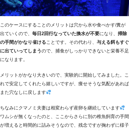
このケースにすることのメリットは穴から水や食べかす/糞が
出ていくので、
毎日2回行なっていた換水が不要
になり、
掃除
の手間がかなり省ける
ことです。その代わり、
与える餌もすぐ
に出ていってしまう
ので、捕食がしっかりできないと栄養不足
になります。
メリットがかなり大きいので、実験的に開始してみました。こ
れで安定してくれたら嬉しいですが、痩せそうな気配があれば
また穴なしに戻します
ちなみにクマノミ夫妻は相変わらず産卵を継続しています
ワムシが無くなったのと、ここからさらに別の稚魚飼育の手間
が増えると時間的に詰みそうなので、残念ですが掬わずに様子