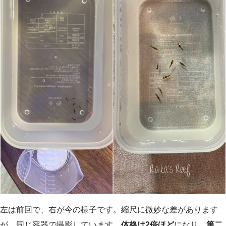
左は前回で、右が今の様子です。縮尺に微妙な差があります
が、同じ容器で撮影しています。
体格は2倍ほど
になり、
第二