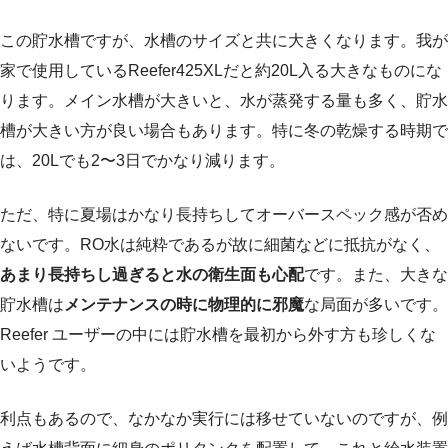
この貯水槽ですが、水槽のサイズと共に大きくなります。我が
家で使用しているReefer425XLだと約20L入る大きなものにな
ります。メイン水槽が大きいと、水が蒸発する量も多く、貯水
槽が大きい方が良い場合もあります。特に冬の乾燥する時期で
は、20Lでも2〜3日でかなり減ります。
ただ、特に夏場はかなり長持ちしてオーバースペック感が否め
ないです。RO水は純粋であるが故に細菌などに抵抗がなく、
あまり長持ちし過ぎると水の衛生面も心配
です。また、大きな
貯水槽は
メンテナンスの時に物理的に邪魔
な局面が多いです。
Reefer ユーザーの中には貯水槽を最初から外す方も珍しくな
いようです。
利点もあるので、なかなか実行には移せていないのですが、例